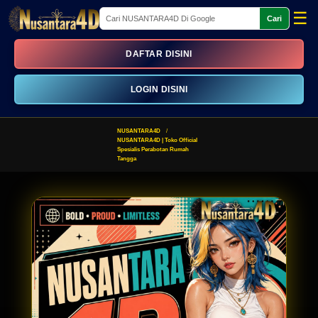
☰
Cari
DAFTAR DISINI
LOGIN DISINI
NUSANTARA4D
NUSANTARA4D | Toko Official
Spesialis Perabotan Rumah
Tangga